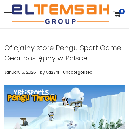
0
Oficjalny store Pengu Sport Game
Gear dostępny w Polsce
.
.
P
P
January 6, 2026
by
yd23hi
Uncategorized
o
o
s
s
t
t
e
e
d
d
o
i
n
n