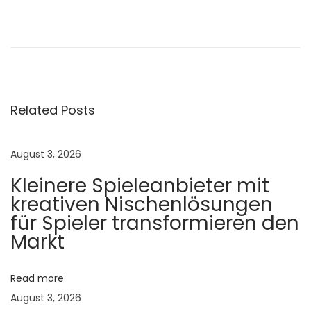
U
l
t
r
a
Related Posts
s
o
u
August 3, 2026
n
Kleinere Spieleanbieter mit
d
kreativen Nischenlösungen
A
für Spieler transformieren den
p
Markt
p
o
Read more
i
August 3, 2026
n