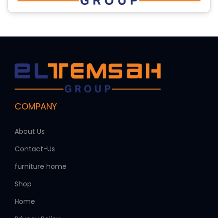
G
a
m
e
M
e
d
i
COMPANY
c
About Us
a
l
Contact-Us
T
furniture home
e
Shop
c
h
Home
n