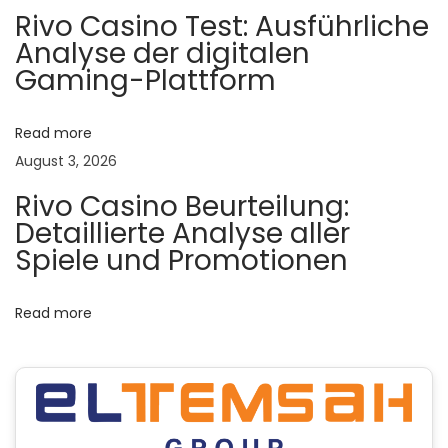
Rivo Casino Test: Ausführliche
t
Analyse der digitalen
m
Gaming-Plattform
e
n
t
Read more
C
August 3, 2026
h
Rivo Casino Beurteilung:
i
Detaillierte Analyse aller
c
Spiele und Promotionen
k
e
Read more
n
R
o
a
d