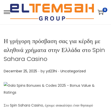
0
Η γρήγορη πρόσβαση σας για κέρδη με
αληθινά χρήματα στην Ελλάδα στο Spin
Sahara Casino
.
.
P
P
December 25, 2025
by
yd23hi
Uncategorized
o
o
s
s
t
t
e
e
d
d
Στο Spin Sahara Casino, έχουμε ανακαλύψει έναν θησαυρό