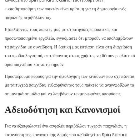
κάνουμε στο Spin Sahara Casino. Πιστεύουμε ότι η
ευαισθητοποίηση των παικτών είναι κρίσιμη για τη δημιουργία ενός
ασφαλούς περιβάλλοντος.
Εξοπλίζοντας τους παίκτες μας με στρατηγικές προοπτικές και
προσωποποιημένα εργαλεία, εγγυόμαστε ότι μπορούν να απολαμβάνουν
τα παιχνίδια με συνείδηση. Η βασική μας εστίαση είναι στη διαχείριση
του προϋπολογισμού, επιτρέποντας στους χρήστες να θέτουν ρεαλιστικά
όρια παιχνιδιού και να τα τηρούν.
Προσφέρουμε πόρους για την αξιολόγηση των κινδύνων που σχετίζονται
με τα τυχερά παιχνίδια, ενθαρρύνοντας τους παίκτες να αναγνωρίζουν τα
σημαντικά σημάδια και να λαμβάνουν τεκμηριωμένες αποφάσεις.
Αδειοδότηση και Κανονισμοί
Για να εξασφαλιστεί ένα ασφαλές περιβάλλον τυχερών παιχνιδιών, η
κατανόηση της κανονιστικής δομής που καθοδηγεί το Spin Sahara