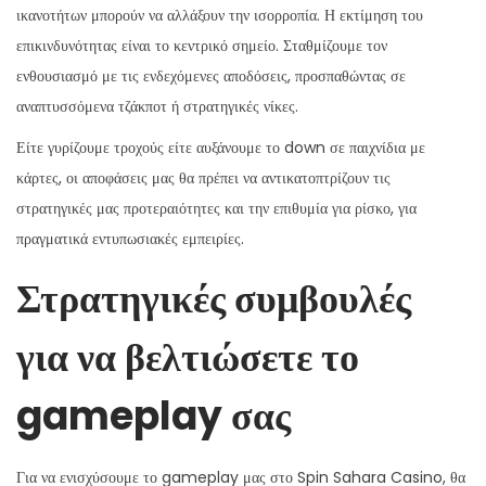
ικανοτήτων μπορούν να αλλάξουν την ισορροπία. Η εκτίμηση του
επικινδυνότητας είναι το κεντρικό σημείο. Σταθμίζουμε τον
ενθουσιασμό με τις ενδεχόμενες αποδόσεις, προσπαθώντας σε
αναπτυσσόμενα τζάκποτ ή στρατηγικές νίκες.
Είτε γυρίζουμε τροχούς είτε αυξάνουμε το down σε παιχνίδια με
κάρτες, οι αποφάσεις μας θα πρέπει να αντικατοπτρίζουν τις
στρατηγικές μας προτεραιότητες και την επιθυμία για ρίσκο, για
πραγματικά εντυπωσιακές εμπειρίες.
Στρατηγικές συμβουλές
για να βελτιώσετε το
gameplay σας
Για να ενισχύσουμε το gameplay μας στο Spin Sahara Casino, θα