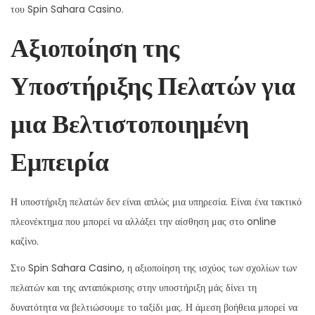
του Spin Sahara Casino.
Αξιοποίηση της
Υποστήριξης Πελατών για
μια Βελτιστοποιημένη
Εμπειρία
Η υποστήριξη πελατών δεν είναι απλώς μια υπηρεσία. Είναι ένα τακτικό
πλεονέκτημα που μπορεί να αλλάξει την αίσθηση μας στο online
καζίνο.
Στο Spin Sahara Casino, η αξιοποίηση της ισχύος των σχολίων των
πελατών και της ανταπόκρισης στην υποστήριξη μάς δίνει τη
δυνατότητα να βελτιώσουμε το ταξίδι μας. Η άμεση βοήθεια μπορεί να