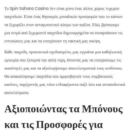
Το Spin Sahara Casino δεν είναι μόνο ένας άλλος χώρος τυχερών
παιχνιδιών. Είναι ένας θησαυρός μοναδικών προσφορών που το κάνουν
να ξεχωρίζει στον ανταγωνιστικό κόσμο των καζίνο. Εδώ, βρίσκουμε
μια σειρά από ξεχωριστά παιχνίδια δημιουργημένα να συναρπάσουν τις
εντυπώσεις μας και να ενισχύσουν τη τακτική μας σκέψη.
Κάθε παιχνίδι, προσεκτικά σχεδιασμένο, μας εγγυάται μια καθηλωτική
εμπειρία που ξεπερνά την απλή τύχη, δίνοντάς μας να ενισχύσουμε τις
ικανότητές μας και να αξιολογήσουμε αποτελεσματικά τους κινδύνους.
Θα ανακαλύψουμε παιχνίδια που αμφισβητούν τους συμβατικούς
κανόνες, παρέχοντάς μας τόσο ενδιαφέροντα παζλ όσο και ανταποδοτικά
αποτελέσματα.
Αξιοποιώντας τα Μπόνους
και τις Προσφορές για