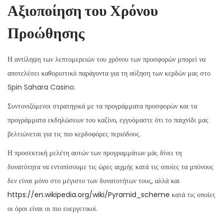
Αξιοποίηση του Χρόνου
Προώθησης
Η αντίληψη των λεπτομερειών του χρόνου των προσφορών μπορεί να
αποτελέσει καθοριστικό παράγοντα για τη αύξηση των κερδών μας στο
Spin Sahara Casino.
Συντονιζόμενοι στρατηγικά με τα προγράμματα προσφορών και τα
προγράμματα εκδηλώσεων του καζίνο, εγγυόμαστε ότι το παιχνίδι μας
βελτιώνεται για τις πιο κερδοφόρες περιόδους.
Η προσεκτική μελέτη αυτών των προγραμμάτων μάς δίνει τη
δυνατότητα να εντοπίσουμε τις ώρες αιχμής κατά τις οποίες τα μπόνους
δεν είναι μόνο στο μέγιστο των δυνατοτήτων τους, αλλά και
https://en.wikipedia.org/wiki/Pyramid_scheme
κατά τις οποίες
οι όροι είναι οι πιο ευεργετικοί.