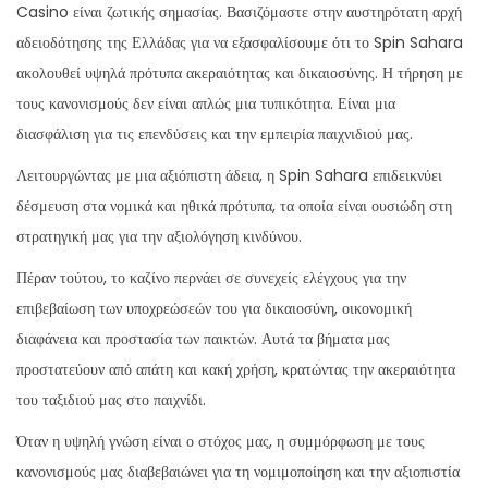
Casino είναι ζωτικής σημασίας. Βασιζόμαστε στην αυστηρότατη αρχή
αδειοδότησης της Ελλάδας για να εξασφαλίσουμε ότι το Spin Sahara
ακολουθεί υψηλά πρότυπα ακεραιότητας και δικαιοσύνης. Η τήρηση με
τους κανονισμούς δεν είναι απλώς μια τυπικότητα. Είναι μια
διασφάλιση για τις επενδύσεις και την εμπειρία παιχνιδιού μας.
Λειτουργώντας με μια αξιόπιστη άδεια, η Spin Sahara επιδεικνύει
δέσμευση στα νομικά και ηθικά πρότυπα, τα οποία είναι ουσιώδη στη
στρατηγική μας για την αξιολόγηση κινδύνου.
Πέραν τούτου, το καζίνο περνάει σε συνεχείς ελέγχους για την
επιβεβαίωση των υποχρεώσεών του για δικαιοσύνη, οικονομική
διαφάνεια και προστασία των παικτών. Αυτά τα βήματα μας
προστατεύουν από απάτη και κακή χρήση, κρατώντας την ακεραιότητα
του ταξιδιού μας στο παιχνίδι.
Όταν η υψηλή γνώση είναι ο στόχος μας, η συμμόρφωση με τους
κανονισμούς μας διαβεβαιώνει για τη νομιμοποίηση και την αξιοπιστία