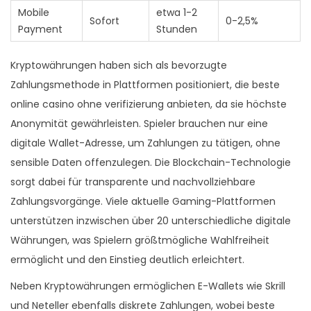
Mobile
etwa 1-2
Sofort
0-2,5%
Payment
Stunden
Kryptowährungen haben sich als bevorzugte
Zahlungsmethode in Plattformen positioniert, die beste
online casino ohne verifizierung anbieten, da sie höchste
Anonymität gewährleisten. Spieler brauchen nur eine
digitale Wallet-Adresse, um Zahlungen zu tätigen, ohne
sensible Daten offenzulegen. Die Blockchain-Technologie
sorgt dabei für transparente und nachvollziehbare
Zahlungsvorgänge. Viele aktuelle Gaming-Plattformen
unterstützen inzwischen über 20 unterschiedliche digitale
Währungen, was Spielern größtmögliche Wahlfreiheit
ermöglicht und den Einstieg deutlich erleichtert.
Neben Kryptowährungen ermöglichen E-Wallets wie Skrill
und Neteller ebenfalls diskrete Zahlungen, wobei beste