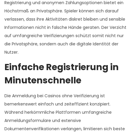
Registrierung und anonymen Zahlungsoptionen bietet ein
Höchstmaß an Privatsphäre. Spieler können sich darauf
verlassen, dass ihre Aktivitäten diskret bleiben und sensible
Informationen nicht in falsche Hände geraten. Der Verzicht
auf umfangreiche Verifizierungen schützt somit nicht nur
die Privatsphäre, sondern auch die digitale Identität der
Nutzer.
Einfache Registrierung in
Minutenschnelle
Die Anmeldung bei Casinos ohne Verifizierung ist
bemerkenswert einfach und zeiteffizient konzipiert.
Während herkömmliche Plattformen umfangreiche
Anmeldungsformulare und extensive
Dokumentenverifikationen verlangen, limitieren sich beste