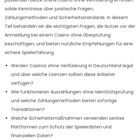
solide Kenntnisse über juristische Fragen,
Zahlungsmethoden und Sicherheitsstandards. In diesem
Teil behandeln wir die wichtigsten Fragen, die Nutzer vor der
Anmeldung bei einem Casino ohne Überprüfung
beschäftigen, und bieten nützliche Empfehlungen für eine
sichere Spielerfahrung.
Werden Casinos ohne Verifizierung in Deutschland legal
und über welche Lizenzen sollten diese Anbieter
verfügen?
Wie funktionieren Auszahlungen ohne Identitätsprüfung
und welche Zahlungsmethoden bieten sofortige
Transaktionen?
Welche Sicherheitsmaßnahmen verwenden seriöse
Plattformen zum Schutz der Spielerdaten und
finanziellen Daten?