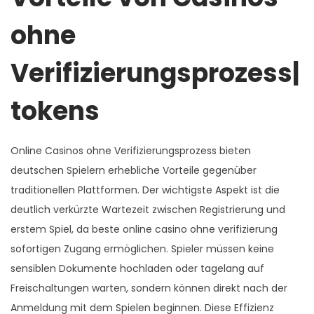
ohne
Verifizierungsprozess|
tokens
Online Casinos ohne Verifizierungsprozess bieten
deutschen Spielern erhebliche Vorteile gegenüber
traditionellen Plattformen. Der wichtigste Aspekt ist die
deutlich verkürzte Wartezeit zwischen Registrierung und
erstem Spiel, da beste online casino ohne verifizierung
sofortigen Zugang ermöglichen. Spieler müssen keine
sensiblen Dokumente hochladen oder tagelang auf
Freischaltungen warten, sondern können direkt nach der
Anmeldung mit dem Spielen beginnen. Diese Effizienz