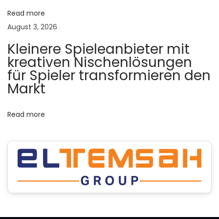
i
Read more
n
August 3, 2026
C
Kleinere Spieleanbieter mit
a
kreativen Nischenlösungen
n
für Spieler transformieren den
a
Markt
d
a
Read more
:
T
o
p
R
a
t
e