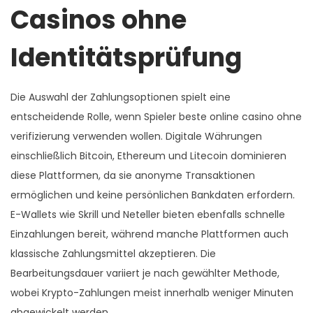
Casinos ohne
Identitätsprüfung
Die Auswahl der Zahlungsoptionen spielt eine
entscheidende Rolle, wenn Spieler beste online casino ohne
verifizierung verwenden wollen. Digitale Währungen
einschließlich Bitcoin, Ethereum und Litecoin dominieren
diese Plattformen, da sie anonyme Transaktionen
ermöglichen und keine persönlichen Bankdaten erfordern.
E-Wallets wie Skrill und Neteller bieten ebenfalls schnelle
Einzahlungen bereit, während manche Plattformen auch
klassische Zahlungsmittel akzeptieren. Die
Bearbeitungsdauer variiert je nach gewählter Methode,
wobei Krypto-Zahlungen meist innerhalb weniger Minuten
abgewickelt werden.