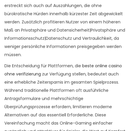
erstreckt sich auch auf Auszahlungen, die ohne
bürokratische Hürden innerhalb kürzester Zeit abgewickelt
werden. Zusätzlich profitieren Nutzer von einem höheren
Maß an Privatsphäre und Datensicherheit|Privatsphäre und
Informationsschutz|Datenschutz und Vertraulichkeit, da
weniger persönliche Informationen preisgegeben werden
müssen.
Die Entscheidung für Plattformen, die
beste online casino
ohne verifizierung
zur Verfügung stellen, bedeutet auch
eine erhebliche Zeitersparnis im gesamten Spielprozess.
Während traditionelle Plattformen oft ausführliche
Antragsformulare und mehrschichtige
Überprüfungsprozesse erfordern, limitieren moderne
Alternativen auf das essentiell Erforderliche. Diese
Vereinfachung macht das Online-Gaming einfacher