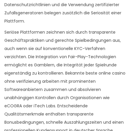
Datenschutzrichtlinien und die Verwendung zertifizierter
Zufallsgeneratoren belegen zusätzlich die Seriosität einer
Plattform.
Seriöse Plattformen zeichnen sich durch transparente
Geschäftspraktiken und gerechte Spielbedingungen aus,
auch wenn sie auf konventionelle KYC-Verfahren
verzichten. Die Integration von Fair-Play-Technologien
ermöglicht es Gamblern, die Integrität jeder Spielrunde
eigenständig zu kontrollieren. Bekannte beste online casino
ohne verifizierung arbeiten mit prominenten
Softwareanbietern zusammen und absolvieren
unabhängigen Kontrollen durch Organisationen wie
eCOGRA oder iTech Labs. Entscheidende
Qualitätsmerkmale enthalten transparente
Bonusbedingungen, schnelle Auszahlungszeiten und einen
professionellen Kundensupport in deutscher Sprache.