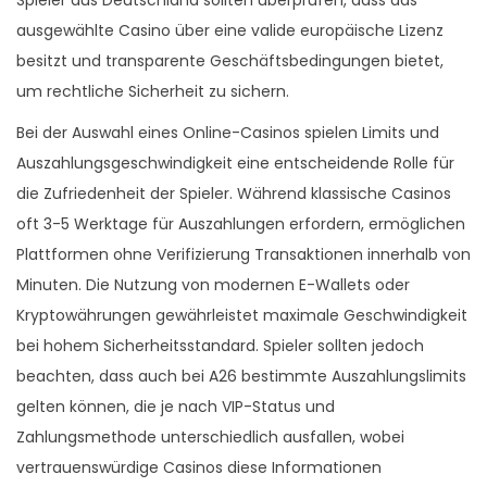
ausgewählte Casino über eine valide europäische Lizenz
besitzt und transparente Geschäftsbedingungen bietet,
um rechtliche Sicherheit zu sichern.
Bei der Auswahl eines Online-Casinos spielen Limits und
Auszahlungsgeschwindigkeit eine entscheidende Rolle für
die Zufriedenheit der Spieler. Während klassische Casinos
oft 3-5 Werktage für Auszahlungen erfordern, ermöglichen
Plattformen ohne Verifizierung Transaktionen innerhalb von
Minuten. Die Nutzung von modernen E-Wallets oder
Kryptowährungen gewährleistet maximale Geschwindigkeit
bei hohem Sicherheitsstandard. Spieler sollten jedoch
beachten, dass auch bei A26 bestimmte Auszahlungslimits
gelten können, die je nach VIP-Status und
Zahlungsmethode unterschiedlich ausfallen, wobei
vertrauenswürdige Casinos diese Informationen