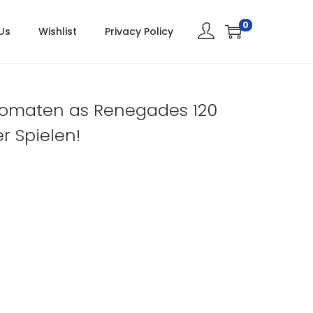
0
Us
Wishlist
Privacy Policy
utomaten as Renegades 120
r Spielen!