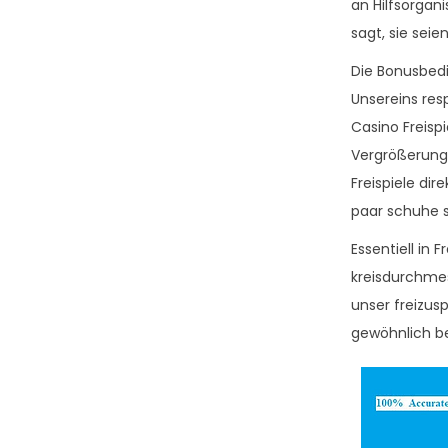
an Hilfsorgan
sagt, sie sei
Die Bonusbedi
Unsereins res
Casino Freis
Vergrößerungs
Freispiele di
paar schuhe s
Essentiell in
kreisdurchmes
unser freizusp
gewöhnlich be