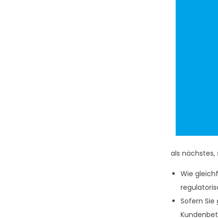
als nächstes
Wie gleich
regulatori
Sofern Sie 
Kundenbetr