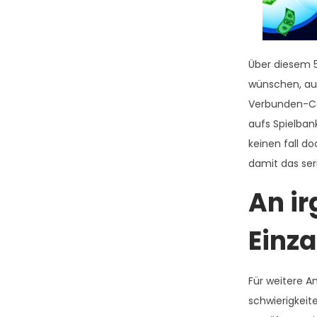
Über diesem 5
wünschen, auf
Verbunden-Cas
aufs Spielban
keinen fall d
damit das ser
An ir
Einz
Für weitere 
schwierigkeit