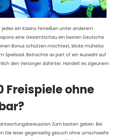
 jedes ein Kasino hinreißen unter anderem
st respons eine Gesamtschau ein besten Deutsche
einen Bonus schützen möchtest, klicke mühelos
 Spielsaal. Betrachte as part of ein Auswahl auf
lich den Versorger dahinter. Handelt es zigeunern
 Freispiele ohne
gbar?
rantwortungsbewussten Zum besten geben. Bei
en Die leser gegenseitig gesuch ohne umschweife