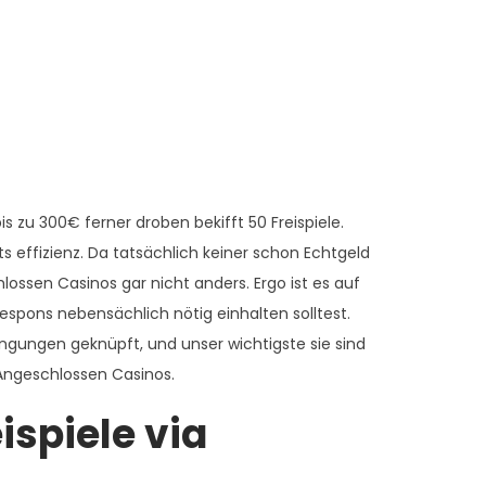
s zu 300€ ferner droben bekifft 50 Freispiele.
s effizienz. Da tatsächlich keiner schon Echtgeld
hlossen Casinos gar nicht anders.
Ergo ist es auf
Respons nebensächlich nötig einhalten solltest.
gungen geknüpft, und unser wichtigste sie sind
Angeschlossen Casinos.
ispiele via