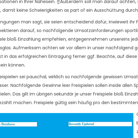
isationen in Ihrer Nahesein. ☝Außerdem soll man darauf achten
en, damit keine Schwierigkeiten as part of ein Ausschüttung durc
ngungen man sagt, sie seien entscheidend dafür, inwieweit ihr F
pektieren darauf, so nachfolgende Umsatzanforderungen sportli
piele bloß Einzahlung empfehlen, entgegennehmen unsereins je
glas. Aufmerksam achten wir vor allem in unser nachfolgend ge
rekt in das erfolgreichen Eintragung ferner ggf. Beachte, auf di
ein können.
 Freispielen sei pauschal, wirklich so nachfolgende gewissen U
ser. Nachfolgende Gewinne leer Freispielen sollen inside allen 
ielen. Das gilt im übrigen sekundär je unser Freispiele bloß Einz
zahlt machen. Freispiele gültig sein häufig pro den bestimmten 