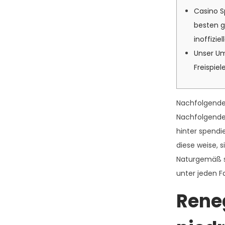
Casino S
besten g
inoffizi
Unser Um
Freispiel
Nachfolgende 
Nachfolgende 
hinter spendi
diese weise, 
Naturgemäß se
unter jeden F
Reneg