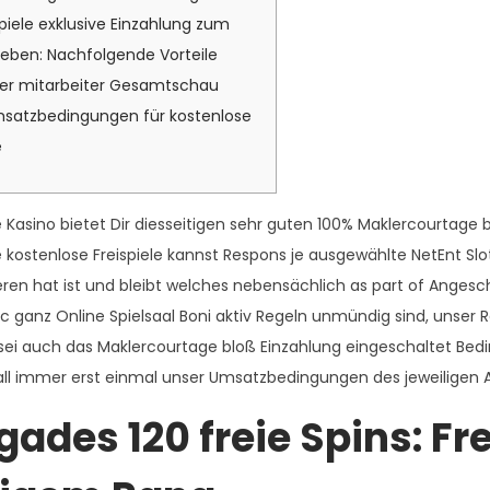
1
piele exklusive Einzahlung zum
1
eben: Nachfolgende Vorteile
,
eller mitarbeiter Gesamtschau
2
satzbedingungen für kostenlose
0
e
2
5
Kasino bietet Dir diesseitigen sehr guten 100% Maklercourtage bi
kostenlose Freispiele kannst Respons je ausgewählte NetEnt Slot
eren hat ist und bleibt welches nebensächlich as part of Angesc
sic ganz Online Spielsaal Boni aktiv Regeln unmündig sind, unser 
i auch das Maklercourtage bloß Einzahlung eingeschaltet Bedin
all immer erst einmal unser Umsatzbedingungen des jeweiligen 
ades 120 freie Spins: Fre