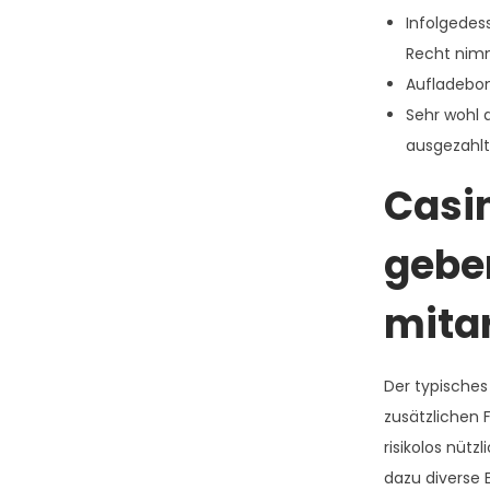
Infolgedes
Recht nim
Aufladebon
Sehr wohl 
ausgezahlt
Casin
geben
mita
Der typisches
zusätzlichen 
risikolos nütz
dazu diverse 