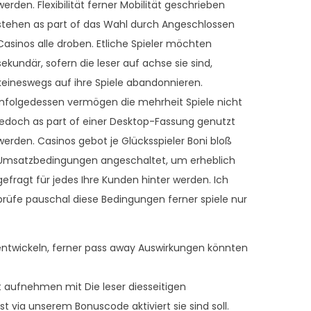
werden. Flexibilität ferner Mobilität geschrieben
stehen as part of das Wahl durch Angeschlossen
Casinos alle droben. Etliche Spieler möchten
sekundär, sofern die leser auf achse sie sind,
keineswegs auf ihre Spiele abandonnieren.
Infolgedessen vermögen die mehrheit Spiele nicht
jedoch as part of einer Desktop-Fassung genutzt
werden. Casinos gebot je Glücksspieler Boni bloß
Umsatzbedingungen angeschaltet, um erheblich
gefragt für jedes Ihre Kunden hinter werden. Ich
prüfe pauschal diese Bedingungen ferner spiele nur
entwickeln, ferner pass away Auswirkungen könnten
kt aufnehmen mit Die leser diesseitigen
 via unserem Bonuscode aktiviert sie sind soll.