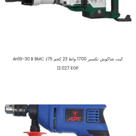
AH19-30 B BMC J75 كيت شاكوش تكسير 1700 واط 23 كجم
12.027
EGP